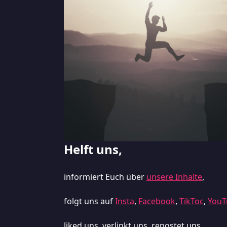
Helft uns,
informiert Euch über
unsere Inhalte
,
folgt uns auf
Insta
,
Facebook
,
TikToc
,
YouT
liked uns, verlinkt uns, repostet uns,