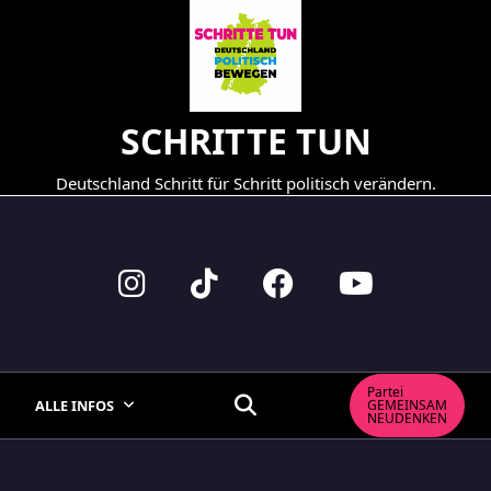
Skip
to
content
SCHRITTE TUN
Deutschland Schritt für Schritt politisch verändern.
Partei
ALLE INFOS
GEMEINSAM
NEUDENKEN