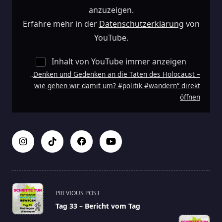
Gehen
Wir
anzuzeigen.
Damit
Um?
Erfahre mehr in der
Datenschutzerklärung
von
#politik
#wandern“
YouTube.
Von
YouTube
Anzeigen
Inhalt von YouTube immer anzeigen
„Denken und Gedenken an die Taten des Holocaust –
wie gehen wir damit um? #politik #wandern“ direkt
öffnen
<span
PREVIOUS POST
class="nav-
Tag 33 – Bericht vom Tag
subtitle