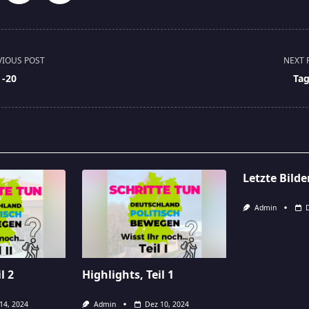
VIOUS POST
NEXT 
 -20
Tag
pan>
Letzte Bild
Admin
l 2
Highlights, Teil 1
14, 2024
Admin
Dez 10, 2024