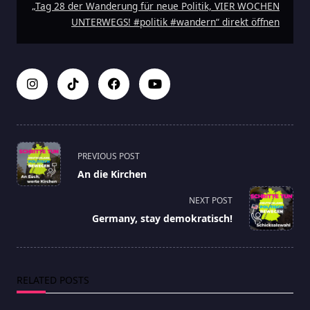
„Tag 28 der Wanderung für neue Politik, VIER WOCHEN
UNTERWEGS! #politik #wandern“ direkt öffnen
<span
PREVIOUS POST
class="nav-
An die Kirchen
subtitle
screen-
NEXT POST
reader-
Germany, stay demokratisch!
text">Page</span>
RELATED POSTS