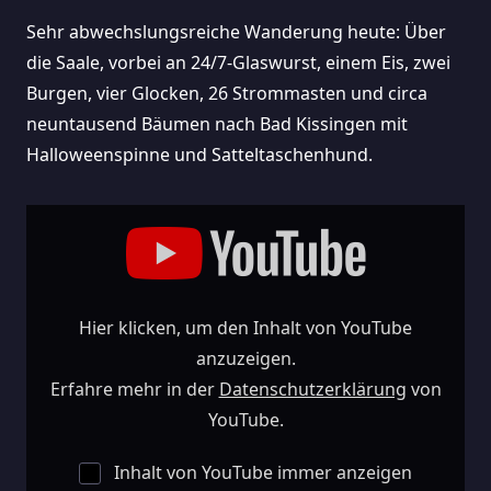
Sehr abwechslungsreiche Wanderung heute: Über
die Saale, vorbei an 24/7-Glaswurst, einem Eis, zwei
Burgen, vier Glocken, 26 Strommasten und circa
neuntausend Bäumen nach Bad Kissingen mit
Halloweenspinne und Satteltaschenhund.
„Tag
28
Der
Wanderung
Für
Neue
Politik,
VIER
WOCHEN
Hier klicken, um den Inhalt von YouTube
UNTERWEGS!
#politik
#wandern“
anzuzeigen.
Von
YouTube
Erfahre mehr in der
Datenschutzerklärung
von
Anzeigen
YouTube.
Inhalt von YouTube immer anzeigen