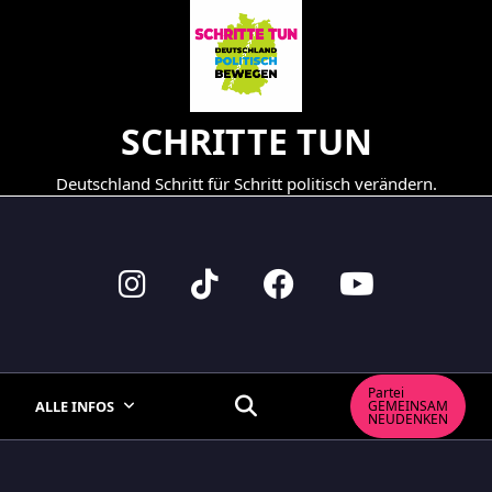
Skip
to
content
SCHRITTE TUN
Deutschland Schritt für Schritt politisch verändern.
Partei
ALLE INFOS
GEMEINSAM
NEUDENKEN