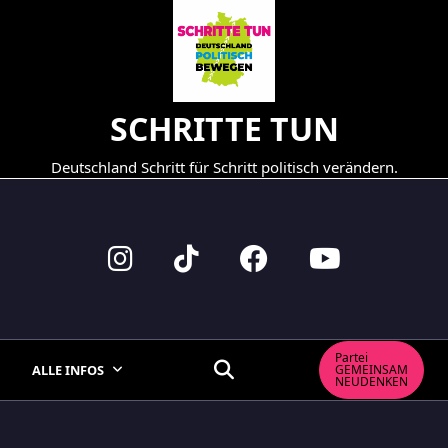
Skip
to
content
SCHRITTE TUN
Deutschland Schritt für Schritt politisch verändern.
Partei
ALLE INFOS
GEMEINSAM
NEUDENKEN