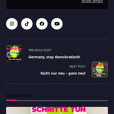
direkt öffnen
<span
PREVIOUS POST
class="nav-
Germany, stay demokratisch!
subtitle
screen-
NEXT POST
reader-
Nicht nur neu – ganz neu!
text">Page</span>
RELATED POSTS