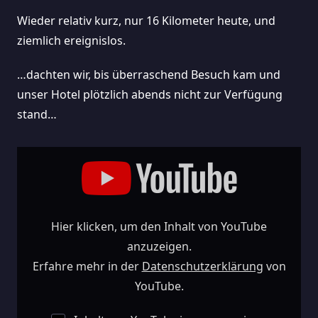
Wieder relativ kurz, nur 16 Kilometer heute, und
ziemlich ereignislos.
…dachten wir, bis überraschend Besuch kam und
unser Hotel plötzlich abends nicht zur Verfügung
stand…
„Tag
30
Der
Wanderung.
Erst
Etwas
Ereignislos,
Dann
Mit
Hier klicken, um den Inhalt von YouTube
Richtig
Wumms…“
Von
anzuzeigen.
YouTube
Anzeigen
Erfahre mehr in der
Datenschutzerklärung
von
YouTube.