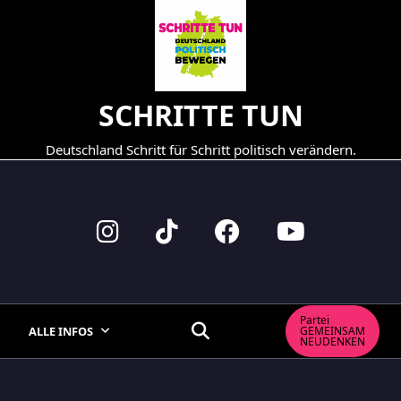
Skip
to
content
SCHRITTE TUN
Deutschland Schritt für Schritt politisch verändern.
Partei
ALLE INFOS
GEMEINSAM
NEUDENKEN