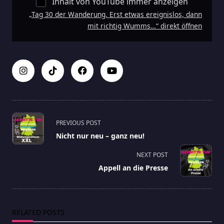
Inhalt von YouTube immer anzeigen
„Tag 30 der Wanderung. Erst etwas ereignislos, dann
mit richtig Wumms…“ direkt öffnen
<span
PREVIOUS POST
class="nav-
Nicht nur neu – ganz neu!
subtitle
screen-
NEXT POST
reader-
Appell an die Presse
text">Page</span>
RELATED POSTS