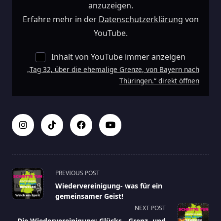
YouTube
anzuzeigen.
Anzeigen
Erfahre mehr in der
Datenschutzerklärung
von
YouTube.
Inhalt von YouTube immer anzeigen
„Tag 32, über die ehemalige Grenze, von Bayern nach
Thüringen.“ direkt öffnen
<span
PREVIOUS POST
class="nav-
Wiedervereinigung- was für ein
subtitle
gemeinsamer Geist!
screen-
NEXT POST
reader-
Die Wiedervereinigung: Glücks-, Grenz- und