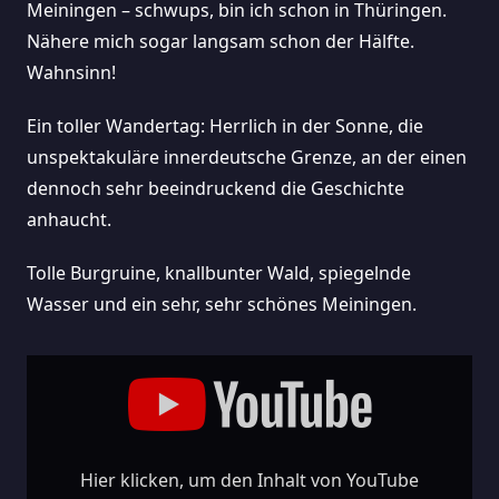
Meiningen – schwups, bin ich schon in Thüringen.
Nähere mich sogar langsam schon der Hälfte.
Wahnsinn!
Ein toller Wandertag: Herrlich in der Sonne, die
unspektakuläre innerdeutsche Grenze, an der einen
dennoch sehr beeindruckend die Geschichte
anhaucht.
Tolle Burgruine, knallbunter Wald, spiegelnde
Wasser und ein sehr, sehr schönes Meiningen.
„Tag
32,
Über
Die
Ehemalige
Grenze,
Von
Bayern
Nach
Hier klicken, um den Inhalt von YouTube
Thüringen.“
Von