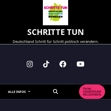
Skip
to
content
SCHRITTE TUN
Deutschland Schritt für Schritt politisch verändern.
Partei
ALLE INFOS
GEMEINSAM
NEUDENKEN