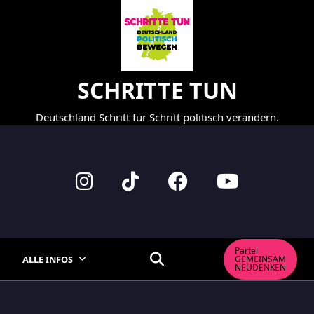
Skip
to
content
SCHRITTE TUN
Deutschland Schritt für Schritt politisch verändern.
Partei
ALLE INFOS
GEMEINSAM
NEUDENKEN