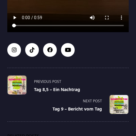
<span
PREVIOUS POST
class="nav-
Tag 8,5 – Ein Nachtrag
subtitle
screen-
NEXT POST
reader-
Tag 9 – Bericht vom Tag
text">Page</span>
RELATED POSTS