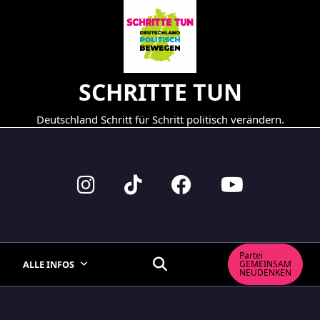
Skip
to
content
SCHRITTE TUN
Deutschland Schritt für Schritt politisch verändern.
Partei
ALLE INFOS
GEMEINSAM
NEUDENKEN