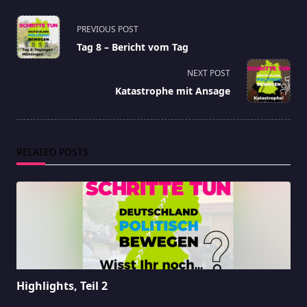
<span
PREVIOUS POST
class="nav-
Tag 8 – Bericht vom Tag
subtitle
screen-
NEXT POST
reader-
Katastrophe mit Ansage
text">Page</span>
RELATED POSTS
Highlights, Teil 2