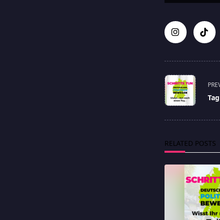
<span
PRE
class="nav-
Tag
subtitle
screen-
reader-
text">Page</s
RELATED POSTS