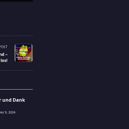
POST
nd –
 los!
er und Dank
Dez 9, 2024